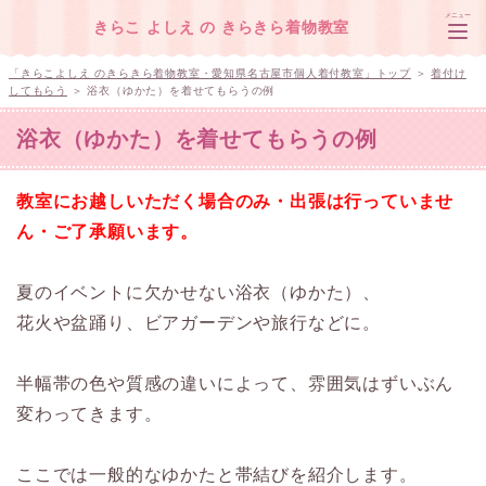
メニュー
きらこ よしえ の きらきら着物教室
「きらこよしえ のきらきら着物教室・愛知県名古屋市個人着付教室」トップ
＞
着付け
してもらう
＞ 浴衣（ゆかた）を着せてもらうの例
浴衣（ゆかた）を着せてもらうの例
トップページ
レッスン・着付けのお申し込み
教室にお越しいただく場合のみ・出張は行っていませ
ん・ご了承願います。
教室の場所・連絡先
きらこ よしえのプロフィール
夏のイベントに欠かせない浴衣（ゆかた）、
花火や盆踊り、ビアガーデンや旅行などに。
半幅帯の色や質感の違いによって、雰囲気はずいぶん
変わってきます。
ここでは一般的なゆかたと帯結びを紹介します。