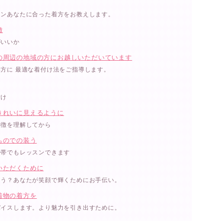
スンあなたに合った着方をお教えします。
徴
がいいか
の周辺の地域の方にお越しいただいています
方に 最適な着付け法をご指導します。
付け
きれいに見えるように
特徴を理解してから
ものでの装う
や帯でもレッスンできます
いただくために
ょう？あなたが笑顔で輝くためにお手伝い。
着物の着方を
バイスします。より魅力を引き出すために。