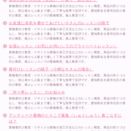
着物着付け教室・リサイクル着物の加工方法などのレッスン教室。商品の売りつけ
なし。初心者から上級まで優しく丁寧な指導で定評です。愛知県名古屋市北区の着
付け教室。個人レッスンでの着物教室。個人教室です。
お友達に浴衣を着せてあげたいＯさんのレッスンの様子
着物着付け教室・リサイクル着物の加工方法などのレッスン教室。商品の売りつけ
なし。初心者から上級まで優しく丁寧な指導で定評です。愛知県名古屋市北区の着
付け教室。個人レッスンでの着物教室。個人教室です。
出張レッスン（お宅にお伺いしてのプライベートレッスン）
着物着付け教室・リサイクル着物の加工方法などのレッスン教室。商品の売りつけ
なし。初心者から上級まで優しく丁寧な指導で定評です。愛知県名古屋市北区の着
付け教室。個人レッスンでの着物教室。個人教室です。
着付けレッスンの様子（小柄なＫさんの場合）
着物着付け教室・リサイクル着物の加工方法などのレッスン教室。商品の売りつけ
なし。初心者から上級まで優しく丁寧な指導で定評です。愛知県名古屋市北区の着
付け教室。個人レッスンでの着物教室。個人教室です。
「作り帯レッスン」のお知らせ
着物着付け教室・リサイクル着物の加工方法などのレッスン教室。商品の売りつけ
なし。初心者から上級まで優しく丁寧な指導で定評です。愛知県名古屋市北区の着
付け教室。個人レッスンでの着物教室。個人教室です。
アンティーク着物のとりこで蒐集（しゅうしゅう）着こなすに
は？
着物着付け教室・リサイクル着物の加工方法などのレッスン教室。商品の売りつけ