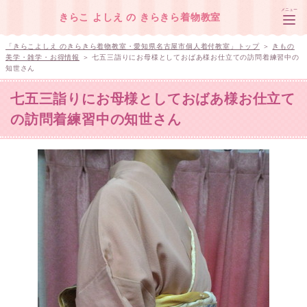
メニュー
きらこ よしえ の きらきら着物教室
「きらこよしえ のきらきら着物教室・愛知県名古屋市個人着付教室」トップ
＞
きもの
美学・雑学・お得情報
＞ 七五三詣りにお母様としておばあ様お仕立ての訪問着練習中の
知世さん
トップページ
七五三詣りにお母様としておばあ様お仕立て
の訪問着練習中の知世さん
レッスン・着付けのお申し込み
教室の場所・連絡先
きらこ よしえのプロフィール