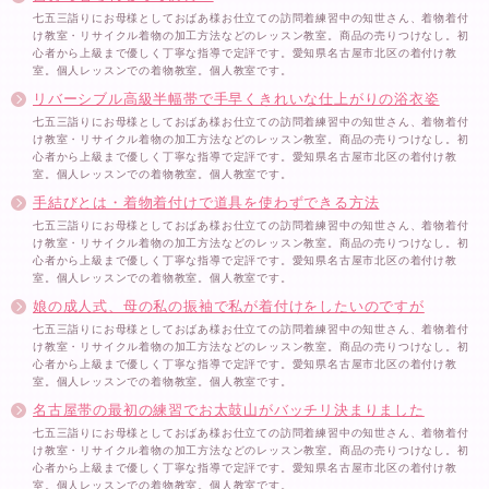
七五三詣りにお母様としておばあ様お仕立ての訪問着練習中の知世さん、着物着付
け教室・リサイクル着物の加工方法などのレッスン教室。商品の売りつけなし。初
心者から上級まで優しく丁寧な指導で定評です。愛知県名古屋市北区の着付け教
室。個人レッスンでの着物教室。個人教室です。
リバーシブル高級半幅帯で手早くきれいな仕上がりの浴衣姿
七五三詣りにお母様としておばあ様お仕立ての訪問着練習中の知世さん、着物着付
け教室・リサイクル着物の加工方法などのレッスン教室。商品の売りつけなし。初
心者から上級まで優しく丁寧な指導で定評です。愛知県名古屋市北区の着付け教
室。個人レッスンでの着物教室。個人教室です。
手結びとは・着物着付けで道具を使わずできる方法
七五三詣りにお母様としておばあ様お仕立ての訪問着練習中の知世さん、着物着付
け教室・リサイクル着物の加工方法などのレッスン教室。商品の売りつけなし。初
心者から上級まで優しく丁寧な指導で定評です。愛知県名古屋市北区の着付け教
室。個人レッスンでの着物教室。個人教室です。
娘の成人式、母の私の振袖で私が着付けをしたいのですが
七五三詣りにお母様としておばあ様お仕立ての訪問着練習中の知世さん、着物着付
け教室・リサイクル着物の加工方法などのレッスン教室。商品の売りつけなし。初
心者から上級まで優しく丁寧な指導で定評です。愛知県名古屋市北区の着付け教
室。個人レッスンでの着物教室。個人教室です。
名古屋帯の最初の練習でお太鼓山がバッチリ決まりました
七五三詣りにお母様としておばあ様お仕立ての訪問着練習中の知世さん、着物着付
け教室・リサイクル着物の加工方法などのレッスン教室。商品の売りつけなし。初
心者から上級まで優しく丁寧な指導で定評です。愛知県名古屋市北区の着付け教
室。個人レッスンでの着物教室。個人教室です。