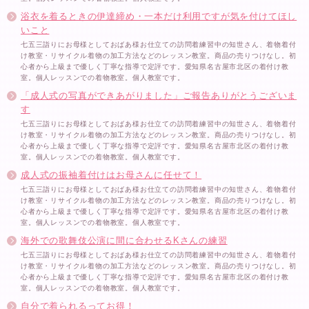
浴衣を着るときの伊達締め・一本だけ利用ですが気を付けてほし
いこと
七五三詣りにお母様としておばあ様お仕立ての訪問着練習中の知世さん、着物着付
け教室・リサイクル着物の加工方法などのレッスン教室。商品の売りつけなし。初
心者から上級まで優しく丁寧な指導で定評です。愛知県名古屋市北区の着付け教
室。個人レッスンでの着物教室。個人教室です。
「成人式の写真ができあがりました」ご報告ありがとうございま
す
七五三詣りにお母様としておばあ様お仕立ての訪問着練習中の知世さん、着物着付
け教室・リサイクル着物の加工方法などのレッスン教室。商品の売りつけなし。初
心者から上級まで優しく丁寧な指導で定評です。愛知県名古屋市北区の着付け教
室。個人レッスンでの着物教室。個人教室です。
成人式の振袖着付けはお母さんに任せて！
七五三詣りにお母様としておばあ様お仕立ての訪問着練習中の知世さん、着物着付
け教室・リサイクル着物の加工方法などのレッスン教室。商品の売りつけなし。初
心者から上級まで優しく丁寧な指導で定評です。愛知県名古屋市北区の着付け教
室。個人レッスンでの着物教室。個人教室です。
海外での歌舞伎公演に間に合わせるKさんの練習
七五三詣りにお母様としておばあ様お仕立ての訪問着練習中の知世さん、着物着付
け教室・リサイクル着物の加工方法などのレッスン教室。商品の売りつけなし。初
心者から上級まで優しく丁寧な指導で定評です。愛知県名古屋市北区の着付け教
室。個人レッスンでの着物教室。個人教室です。
自分で着られるってお得！