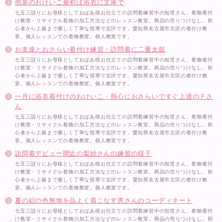
他装のおけいこ最初は浴衣に文庫で
七五三詣りにお母様としておばあ様お仕立ての訪問着練習中の知世さん、着物着付
け教室・リサイクル着物の加工方法などのレッスン教室。商品の売りつけなし。初
心者から上級まで優しく丁寧な指導で定評です。愛知県名古屋市北区の着付け教
室。個人レッスンでの着物教室。個人教室です。
お友達とおさらい着付け練習・訪問着に二重太鼓
七五三詣りにお母様としておばあ様お仕立ての訪問着練習中の知世さん、着物着付
け教室・リサイクル着物の加工方法などのレッスン教室。商品の売りつけなし。初
心者から上級まで優しく丁寧な指導で定評です。愛知県名古屋市北区の着付け教
室。個人レッスンでの着物教室。個人教室です。
一月に浴衣着付けのおけいこ・熱心におさらいですぐ上達のＦさ
ん
七五三詣りにお母様としておばあ様お仕立ての訪問着練習中の知世さん、着物着付
け教室・リサイクル着物の加工方法などのレッスン教室。商品の売りつけなし。初
心者から上級まで優しく丁寧な指導で定評です。愛知県名古屋市北区の着付け教
室。個人レッスンでの着物教室。個人教室です。
訪問着デビュー間近の梨紗さんの練習の様子
七五三詣りにお母様としておばあ様お仕立ての訪問着練習中の知世さん、着物着付
け教室・リサイクル着物の加工方法などのレッスン教室。商品の売りつけなし。初
心者から上級まで優しく丁寧な指導で定評です。愛知県名古屋市北区の着付け教
室。個人レッスンでの着物教室。個人教室です。
夏の絽の色無地を品よく着こなす恵さんのコーディネート
七五三詣りにお母様としておばあ様お仕立ての訪問着練習中の知世さん、着物着付
け教室・リサイクル着物の加工方法などのレッスン教室。商品の売りつけなし。初