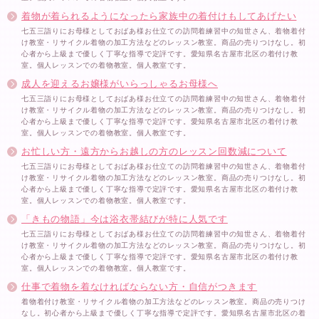
着物が着られるようになったら家族中の着付けもしてあげたい
七五三詣りにお母様としておばあ様お仕立ての訪問着練習中の知世さん、着物着付
け教室・リサイクル着物の加工方法などのレッスン教室。商品の売りつけなし。初
心者から上級まで優しく丁寧な指導で定評です。愛知県名古屋市北区の着付け教
室。個人レッスンでの着物教室。個人教室です。
成人を迎えるお嬢様がいらっしゃるお母様へ
七五三詣りにお母様としておばあ様お仕立ての訪問着練習中の知世さん、着物着付
け教室・リサイクル着物の加工方法などのレッスン教室。商品の売りつけなし。初
心者から上級まで優しく丁寧な指導で定評です。愛知県名古屋市北区の着付け教
室。個人レッスンでの着物教室。個人教室です。
お忙しい方・遠方からお越しの方のレッスン回数減について
七五三詣りにお母様としておばあ様お仕立ての訪問着練習中の知世さん、着物着付
け教室・リサイクル着物の加工方法などのレッスン教室。商品の売りつけなし。初
心者から上級まで優しく丁寧な指導で定評です。愛知県名古屋市北区の着付け教
室。個人レッスンでの着物教室。個人教室です。
「きもの物語」今は浴衣帯結びが特に人気です
七五三詣りにお母様としておばあ様お仕立ての訪問着練習中の知世さん、着物着付
け教室・リサイクル着物の加工方法などのレッスン教室。商品の売りつけなし。初
心者から上級まで優しく丁寧な指導で定評です。愛知県名古屋市北区の着付け教
室。個人レッスンでの着物教室。個人教室です。
仕事で着物を着なければならない方・自信がつきます
着物着付け教室・リサイクル着物の加工方法などのレッスン教室。商品の売りつけ
なし。初心者から上級まで優しく丁寧な指導で定評です。愛知県名古屋市北区の着