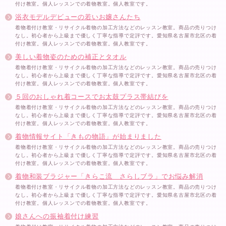
付け教室。個人レッスンでの着物教室。個人教室です。
浴衣モデルデビューの若いお嬢さんたち
着物着付け教室・リサイクル着物の加工方法などのレッスン教室。商品の売りつけ
なし。初心者から上級まで優しく丁寧な指導で定評です。愛知県名古屋市北区の着
付け教室。個人レッスンでの着物教室。個人教室です。
美しい着物姿のための補正とタオル
着物着付け教室・リサイクル着物の加工方法などのレッスン教室。商品の売りつけ
なし。初心者から上級まで優しく丁寧な指導で定評です。愛知県名古屋市北区の着
付け教室。個人レッスンでの着物教室。個人教室です。
５回のおしゃれ着コースでお太鼓プラス帯結びを
着物着付け教室・リサイクル着物の加工方法などのレッスン教室。商品の売りつけ
なし。初心者から上級まで優しく丁寧な指導で定評です。愛知県名古屋市北区の着
付け教室。個人レッスンでの着物教室。個人教室です。
着物情報サイト「きもの物語」が始まりました
着物着付け教室・リサイクル着物の加工方法などのレッスン教室。商品の売りつけ
なし。初心者から上級まで優しく丁寧な指導で定評です。愛知県名古屋市北区の着
付け教室。個人レッスンでの着物教室。個人教室です。
着物和装ブラジャー「きらこ流 さらしブラ」でお悩み解消
着物着付け教室・リサイクル着物の加工方法などのレッスン教室。商品の売りつけ
なし。初心者から上級まで優しく丁寧な指導で定評です。愛知県名古屋市北区の着
付け教室。個人レッスンでの着物教室。個人教室です。
娘さんへの振袖着付け練習