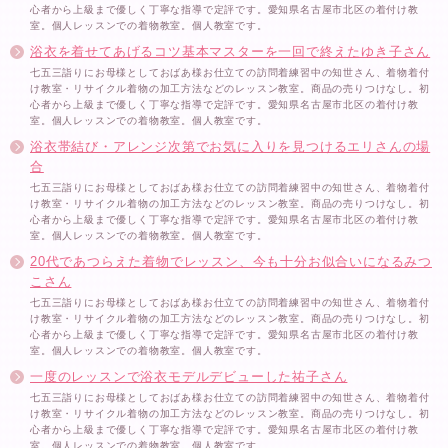
心者から上級まで優しく丁寧な指導で定評です。愛知県名古屋市北区の着付け教
室。個人レッスンでの着物教室。個人教室です。
浴衣を着せてあげるコツ基本マスターを一回で終えたゆき子さん
七五三詣りにお母様としておばあ様お仕立ての訪問着練習中の知世さん、着物着付
け教室・リサイクル着物の加工方法などのレッスン教室。商品の売りつけなし。初
心者から上級まで優しく丁寧な指導で定評です。愛知県名古屋市北区の着付け教
室。個人レッスンでの着物教室。個人教室です。
浴衣帯結び・アレンジ次第でお気に入りを見つけるエリさんの場
合
七五三詣りにお母様としておばあ様お仕立ての訪問着練習中の知世さん、着物着付
け教室・リサイクル着物の加工方法などのレッスン教室。商品の売りつけなし。初
心者から上級まで優しく丁寧な指導で定評です。愛知県名古屋市北区の着付け教
室。個人レッスンでの着物教室。個人教室です。
20代であつらえた着物でレッスン、今も十分お似合いになるみつ
こさん
七五三詣りにお母様としておばあ様お仕立ての訪問着練習中の知世さん、着物着付
け教室・リサイクル着物の加工方法などのレッスン教室。商品の売りつけなし。初
心者から上級まで優しく丁寧な指導で定評です。愛知県名古屋市北区の着付け教
室。個人レッスンでの着物教室。個人教室です。
一度のレッスンで浴衣モデルデビューした祐子さん
七五三詣りにお母様としておばあ様お仕立ての訪問着練習中の知世さん、着物着付
け教室・リサイクル着物の加工方法などのレッスン教室。商品の売りつけなし。初
心者から上級まで優しく丁寧な指導で定評です。愛知県名古屋市北区の着付け教
室。個人レッスンでの着物教室。個人教室です。