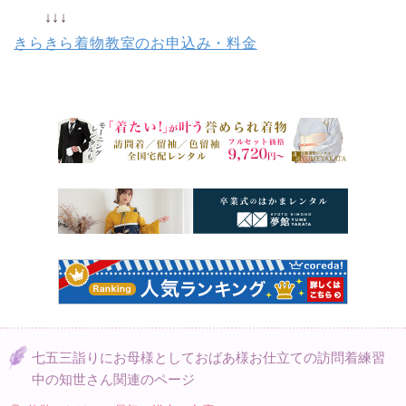
↓↓↓
きらきら着物教室のお申込み・料金
七五三詣りにお母様としておばあ様お仕立ての訪問着練習
中の知世さん関連のページ