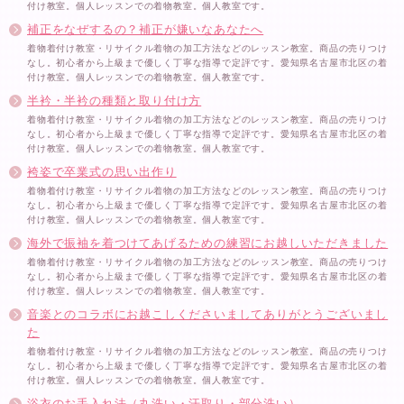
付け教室。個人レッスンでの着物教室。個人教室です。
補正をなぜするの？補正が嫌いなあなたへ
着物着付け教室・リサイクル着物の加工方法などのレッスン教室。商品の売りつけ
なし。初心者から上級まで優しく丁寧な指導で定評です。愛知県名古屋市北区の着
付け教室。個人レッスンでの着物教室。個人教室です。
半衿・半衿の種類と取り付け方
着物着付け教室・リサイクル着物の加工方法などのレッスン教室。商品の売りつけ
なし。初心者から上級まで優しく丁寧な指導で定評です。愛知県名古屋市北区の着
付け教室。個人レッスンでの着物教室。個人教室です。
袴姿で卒業式の思い出作り
着物着付け教室・リサイクル着物の加工方法などのレッスン教室。商品の売りつけ
なし。初心者から上級まで優しく丁寧な指導で定評です。愛知県名古屋市北区の着
付け教室。個人レッスンでの着物教室。個人教室です。
海外で振袖を着つけてあげるための練習にお越しいただきました
着物着付け教室・リサイクル着物の加工方法などのレッスン教室。商品の売りつけ
なし。初心者から上級まで優しく丁寧な指導で定評です。愛知県名古屋市北区の着
付け教室。個人レッスンでの着物教室。個人教室です。
音楽とのコラボにお越こしくださいましてありがとうございまし
た
着物着付け教室・リサイクル着物の加工方法などのレッスン教室。商品の売りつけ
なし。初心者から上級まで優しく丁寧な指導で定評です。愛知県名古屋市北区の着
付け教室。個人レッスンでの着物教室。個人教室です。
浴衣のお手入れ法（丸洗い・汗取り・部分洗い）