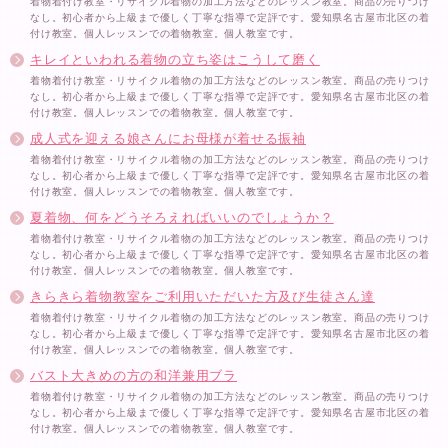
着物着付け教室・リサイクル着物の加工方法などのレッスン教室。商品の売りつけ
なし。初心者から上級まで優しく丁寧な指導で定評です。愛知県名古屋市北区の着
付け教室。個人レッスンでの着物教室。個人教室です。
キレイといわれる着物の立ち姿はこうして磨く
着物着付け教室・リサイクル着物の加工方法などのレッスン教室。商品の売りつけ
なし。初心者から上級まで優しく丁寧な指導で定評です。愛知県名古屋市北区の着
付け教室。個人レッスンでの着物教室。個人教室です。
成人式を迎える娘さんにお母様が着せる振袖
着物着付け教室・リサイクル着物の加工方法などのレッスン教室。商品の売りつけ
なし。初心者から上級まで優しく丁寧な指導で定評です。愛知県名古屋市北区の着
付け教室。個人レッスンでの着物教室。個人教室です。
夏着物、何をどうそろえればいいのでしょうか？
着物着付け教室・リサイクル着物の加工方法などのレッスン教室。商品の売りつけ
なし。初心者から上級まで優しく丁寧な指導で定評です。愛知県名古屋市北区の着
付け教室。個人レッスンでの着物教室。個人教室です。
きらきら着物教室をご利用いただいた方及び生徒さん達
着物着付け教室・リサイクル着物の加工方法などのレッスン教室。商品の売りつけ
なし。初心者から上級まで優しく丁寧な指導で定評です。愛知県名古屋市北区の着
付け教室。個人レッスンでの着物教室。個人教室です。
バスト大きめの方の和洋兼用ブラ
着物着付け教室・リサイクル着物の加工方法などのレッスン教室。商品の売りつけ
なし。初心者から上級まで優しく丁寧な指導で定評です。愛知県名古屋市北区の着
付け教室。個人レッスンでの着物教室。個人教室です。