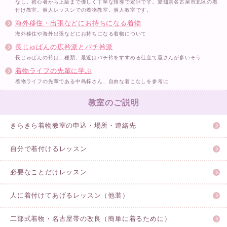
なし。初心者から上級まで優しく丁寧な指導で定評です。愛知県名古屋市北区の着
付け教室。個人レッスンでの着物教室。個人教室です。
海外移住・出張などにお持ちになる着物
海外移住や海外出張などにお持ちになる着物について
長じゅばんの広衿派とバチ衿派
長じゅばんの衿は二種類、最近はバチ衿をすすめる仕立て屋さんが多いそう
着物ライフの先輩に学ぶ
着物ライフの先輩である中島梓さん、自由な着こなしを参考に
教室のご説明
きらきら着物教室の申込・場所・連絡先
自分で着付けるレッスン
必要なことだけレッスン
人に着付けてあげるレッスン（他装）
二部式着物・名古屋帯の改良（簡単に着るために）