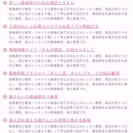
美しい着物姿のための補正とタオル
着物着付け教室・リサイクル着物の加工方法などのレッスン教室。商品の売りつけ
なし。初心者から上級まで優しく丁寧な指導で定評です。愛知県名古屋市北区の着
付け教室。個人レッスンでの着物教室。個人教室です。
５回のおしゃれ着コースでお太鼓プラス帯結びを
着物着付け教室・リサイクル着物の加工方法などのレッスン教室。商品の売りつけ
なし。初心者から上級まで優しく丁寧な指導で定評です。愛知県名古屋市北区の着
付け教室。個人レッスンでの着物教室。個人教室です。
着物情報サイト「きもの物語」が始まりました
着物着付け教室・リサイクル着物の加工方法などのレッスン教室。商品の売りつけ
なし。初心者から上級まで優しく丁寧な指導で定評です。愛知県名古屋市北区の着
付け教室。個人レッスンでの着物教室。個人教室です。
着物和装ブラジャー「きらこ流 さらしブラ」でお悩み解消
着物着付け教室・リサイクル着物の加工方法などのレッスン教室。商品の売りつけ
なし。初心者から上級まで優しく丁寧な指導で定評です。愛知県名古屋市北区の着
付け教室。個人レッスンでの着物教室。個人教室です。
娘さんへの振袖着付け練習
着物着付け教室・リサイクル着物の加工方法などのレッスン教室。商品の売りつけ
なし。初心者から上級まで優しく丁寧な指導で定評です。愛知県名古屋市北区の着
付け教室。個人レッスンでの着物教室。個人教室です。
成人式を迎える娘さんにお母様が着せる振袖
着物着付け教室・リサイクル着物の加工方法などのレッスン教室。商品の売りつけ
なし。初心者から上級まで優しく丁寧な指導で定評です。愛知県名古屋市北区の着