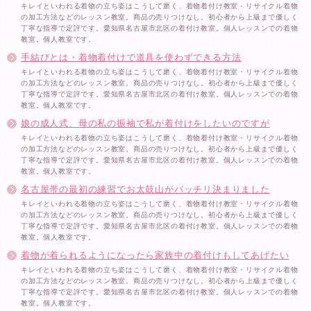
キレイといわれる着物の立ち姿はこうして磨く、着物着付け教室・リサイクル着物
の加工方法などのレッスン教室。商品の売りつけなし。初心者から上級まで優しく
丁寧な指導で定評です。愛知県名古屋市北区の着付け教室。個人レッスンでの着物
教室。個人教室です。
手結びとは・着物着付けで道具を使わずできる方法
キレイといわれる着物の立ち姿はこうして磨く、着物着付け教室・リサイクル着物
の加工方法などのレッスン教室。商品の売りつけなし。初心者から上級まで優しく
丁寧な指導で定評です。愛知県名古屋市北区の着付け教室。個人レッスンでの着物
教室。個人教室です。
娘の成人式、母の私の振袖で私が着付けをしたいのですが
キレイといわれる着物の立ち姿はこうして磨く、着物着付け教室・リサイクル着物
の加工方法などのレッスン教室。商品の売りつけなし。初心者から上級まで優しく
丁寧な指導で定評です。愛知県名古屋市北区の着付け教室。個人レッスンでの着物
教室。個人教室です。
名古屋帯の最初の練習でお太鼓山がバッチリ決まりました
キレイといわれる着物の立ち姿はこうして磨く、着物着付け教室・リサイクル着物
の加工方法などのレッスン教室。商品の売りつけなし。初心者から上級まで優しく
丁寧な指導で定評です。愛知県名古屋市北区の着付け教室。個人レッスンでの着物
教室。個人教室です。
着物が着られるようになったら家族中の着付けもしてあげたい
キレイといわれる着物の立ち姿はこうして磨く、着物着付け教室・リサイクル着物
の加工方法などのレッスン教室。商品の売りつけなし。初心者から上級まで優しく
丁寧な指導で定評です。愛知県名古屋市北区の着付け教室。個人レッスンでの着物
教室。個人教室です。