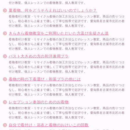
付け教室。個人レッスンでの着物教室。個人教室です。
夏着物、何をどうそろえればいいのでしょうか？
着物着付け教室・リサイクル着物の加工方法などのレッスン教室。商品の売りつけ
なし。初心者から上級まで優しく丁寧な指導で定評です。愛知県名古屋市北区の着
付け教室。個人レッスンでの着物教室。個人教室です。
きらきら着物教室をご利用いただいた方及び生徒さん達
着物着付け教室・リサイクル着物の加工方法などのレッスン教室。商品の売りつけ
なし。初心者から上級まで優しく丁寧な指導で定評です。愛知県名古屋市北区の着
付け教室。個人レッスンでの着物教室。個人教室です。
バスト大きめの方の和洋兼用ブラ
着物着付け教室・リサイクル着物の加工方法などのレッスン教室。商品の売りつけ
なし。初心者から上級まで優しく丁寧な指導で定評です。愛知県名古屋市北区の着
付け教室。個人レッスンでの着物教室。個人教室です。
着物の時の下着選び・和装ブラの他には
着物着付け教室・リサイクル着物の加工方法などのレッスン教室。商品の売りつけ
なし。初心者から上級まで優しく丁寧な指導で定評です。愛知県名古屋市北区の着
付け教室。個人レッスンでの着物教室。個人教室です。
レセプション参加のためのお着物
着物着付け教室・リサイクル着物の加工方法などのレッスン教室。商品の売りつけ
なし。初心者から上級まで優しく丁寧な指導で定評です。愛知県名古屋市北区の着
付け教室。個人レッスンでの着物教室。個人教室です。
自分で着付け・浴衣と着物のおけいこの回数