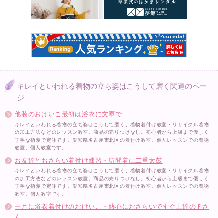
キレイといわれる着物の立ち姿はこうして磨く関連のペー
ジ
他装のおけいこ最初は浴衣に文庫で
キレイといわれる着物の立ち姿はこうして磨く、着物着付け教室・リサイクル着物
の加工方法などのレッスン教室。商品の売りつけなし。初心者から上級まで優しく
丁寧な指導で定評です。愛知県名古屋市北区の着付け教室。個人レッスンでの着物
教室。個人教室です。
お友達とおさらい着付け練習・訪問着に二重太鼓
キレイといわれる着物の立ち姿はこうして磨く、着物着付け教室・リサイクル着物
の加工方法などのレッスン教室。商品の売りつけなし。初心者から上級まで優しく
丁寧な指導で定評です。愛知県名古屋市北区の着付け教室。個人レッスンでの着物
教室。個人教室です。
一月に浴衣着付けのおけいこ・熱心におさらいですぐ上達のＦさ
ん