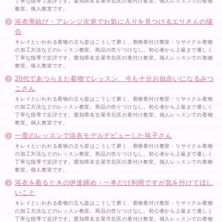
丁寧な指導で定評です。愛知県名古屋市北区の着付け教室。個人レッスンでの着物
教室。個人教室です。
浴衣帯結び・アレンジ次第でお気に入りを見つけるエリさんの場
合
キレイといわれる着物の立ち姿はこうして磨く、着物着付け教室・リサイクル着物
の加工方法などのレッスン教室。商品の売りつけなし。初心者から上級まで優しく
丁寧な指導で定評です。愛知県名古屋市北区の着付け教室。個人レッスンでの着物
教室。個人教室です。
20代であつらえた着物でレッスン、今も十分お似合いになるみつ
こさん
キレイといわれる着物の立ち姿はこうして磨く、着物着付け教室・リサイクル着物
の加工方法などのレッスン教室。商品の売りつけなし。初心者から上級まで優しく
丁寧な指導で定評です。愛知県名古屋市北区の着付け教室。個人レッスンでの着物
教室。個人教室です。
一度のレッスンで浴衣モデルデビューした祐子さん
キレイといわれる着物の立ち姿はこうして磨く、着物着付け教室・リサイクル着物
の加工方法などのレッスン教室。商品の売りつけなし。初心者から上級まで優しく
丁寧な指導で定評です。愛知県名古屋市北区の着付け教室。個人レッスンでの着物
教室。個人教室です。
浴衣を着るときの伊達締め・一本だけ利用ですが気を付けてほし
いこと
キレイといわれる着物の立ち姿はこうして磨く、着物着付け教室・リサイクル着物
の加工方法などのレッスン教室。商品の売りつけなし。初心者から上級まで優しく
丁寧な指導で定評です。愛知県名古屋市北区の着付け教室。個人レッスンでの着物