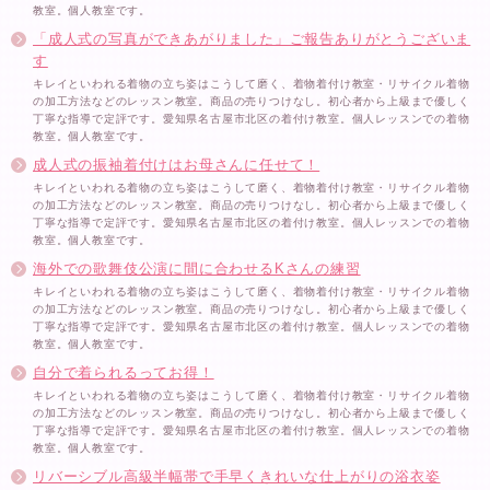
教室。個人教室です。
「成人式の写真ができあがりました」ご報告ありがとうございま
す
キレイといわれる着物の立ち姿はこうして磨く、着物着付け教室・リサイクル着物
の加工方法などのレッスン教室。商品の売りつけなし。初心者から上級まで優しく
丁寧な指導で定評です。愛知県名古屋市北区の着付け教室。個人レッスンでの着物
教室。個人教室です。
成人式の振袖着付けはお母さんに任せて！
キレイといわれる着物の立ち姿はこうして磨く、着物着付け教室・リサイクル着物
の加工方法などのレッスン教室。商品の売りつけなし。初心者から上級まで優しく
丁寧な指導で定評です。愛知県名古屋市北区の着付け教室。個人レッスンでの着物
教室。個人教室です。
海外での歌舞伎公演に間に合わせるKさんの練習
キレイといわれる着物の立ち姿はこうして磨く、着物着付け教室・リサイクル着物
の加工方法などのレッスン教室。商品の売りつけなし。初心者から上級まで優しく
丁寧な指導で定評です。愛知県名古屋市北区の着付け教室。個人レッスンでの着物
教室。個人教室です。
自分で着られるってお得！
キレイといわれる着物の立ち姿はこうして磨く、着物着付け教室・リサイクル着物
の加工方法などのレッスン教室。商品の売りつけなし。初心者から上級まで優しく
丁寧な指導で定評です。愛知県名古屋市北区の着付け教室。個人レッスンでの着物
教室。個人教室です。
リバーシブル高級半幅帯で手早くきれいな仕上がりの浴衣姿