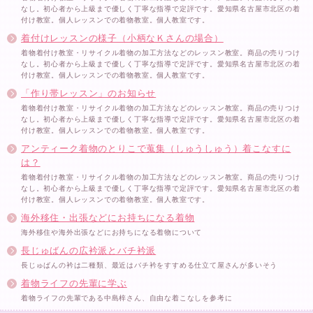
なし。初心者から上級まで優しく丁寧な指導で定評です。愛知県名古屋市北区の着
付け教室。個人レッスンでの着物教室。個人教室です。
着付けレッスンの様子（小柄なＫさんの場合）
着物着付け教室・リサイクル着物の加工方法などのレッスン教室。商品の売りつけ
なし。初心者から上級まで優しく丁寧な指導で定評です。愛知県名古屋市北区の着
付け教室。個人レッスンでの着物教室。個人教室です。
「作り帯レッスン」のお知らせ
着物着付け教室・リサイクル着物の加工方法などのレッスン教室。商品の売りつけ
なし。初心者から上級まで優しく丁寧な指導で定評です。愛知県名古屋市北区の着
付け教室。個人レッスンでの着物教室。個人教室です。
アンティーク着物のとりこで蒐集（しゅうしゅう）着こなすに
は？
着物着付け教室・リサイクル着物の加工方法などのレッスン教室。商品の売りつけ
なし。初心者から上級まで優しく丁寧な指導で定評です。愛知県名古屋市北区の着
付け教室。個人レッスンでの着物教室。個人教室です。
海外移住・出張などにお持ちになる着物
海外移住や海外出張などにお持ちになる着物について
長じゅばんの広衿派とバチ衿派
長じゅばんの衿は二種類、最近はバチ衿をすすめる仕立て屋さんが多いそう
着物ライフの先輩に学ぶ
着物ライフの先輩である中島梓さん、自由な着こなしを参考に