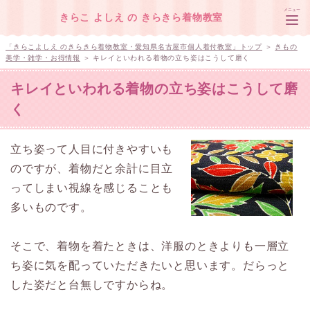
メニュー
きらこ よしえ の きらきら着物教室
「きらこよしえ のきらきら着物教室・愛知県名古屋市個人着付教室」トップ
＞
きもの
美学・雑学・お得情報
＞ キレイといわれる着物の立ち姿はこうして磨く
キレイといわれる着物の立ち姿はこうして磨
トップページ
く
レッスン・着付けのお申し込み
立ち姿って人目に付きやすいも
教室の場所・連絡先
のですが、着物だと余計に目立
きらこ よしえのプロフィール
ってしまい視線を感じることも
多いものです。
そこで、着物を着たときは、洋服のときよりも一層立
ち姿に気を配っていただきたいと思います。だらっと
した姿だと台無しですからね。