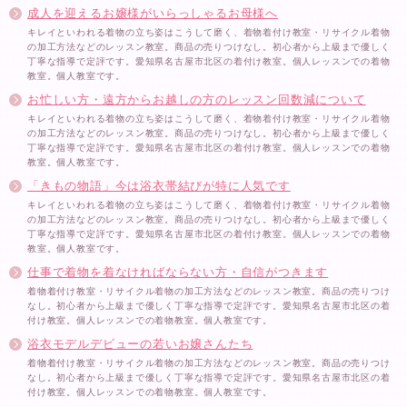
成人を迎えるお嬢様がいらっしゃるお母様へ
キレイといわれる着物の立ち姿はこうして磨く、着物着付け教室・リサイクル着物
の加工方法などのレッスン教室。商品の売りつけなし。初心者から上級まで優しく
丁寧な指導で定評です。愛知県名古屋市北区の着付け教室。個人レッスンでの着物
教室。個人教室です。
お忙しい方・遠方からお越しの方のレッスン回数減について
キレイといわれる着物の立ち姿はこうして磨く、着物着付け教室・リサイクル着物
の加工方法などのレッスン教室。商品の売りつけなし。初心者から上級まで優しく
丁寧な指導で定評です。愛知県名古屋市北区の着付け教室。個人レッスンでの着物
教室。個人教室です。
「きもの物語」今は浴衣帯結びが特に人気です
キレイといわれる着物の立ち姿はこうして磨く、着物着付け教室・リサイクル着物
の加工方法などのレッスン教室。商品の売りつけなし。初心者から上級まで優しく
丁寧な指導で定評です。愛知県名古屋市北区の着付け教室。個人レッスンでの着物
教室。個人教室です。
仕事で着物を着なければならない方・自信がつきます
着物着付け教室・リサイクル着物の加工方法などのレッスン教室。商品の売りつけ
なし。初心者から上級まで優しく丁寧な指導で定評です。愛知県名古屋市北区の着
付け教室。個人レッスンでの着物教室。個人教室です。
浴衣モデルデビューの若いお嬢さんたち
着物着付け教室・リサイクル着物の加工方法などのレッスン教室。商品の売りつけ
なし。初心者から上級まで優しく丁寧な指導で定評です。愛知県名古屋市北区の着
付け教室。個人レッスンでの着物教室。個人教室です。