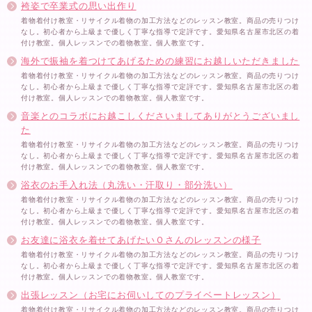
袴姿で卒業式の思い出作り
着物着付け教室・リサイクル着物の加工方法などのレッスン教室。商品の売りつけ
なし。初心者から上級まで優しく丁寧な指導で定評です。愛知県名古屋市北区の着
付け教室。個人レッスンでの着物教室。個人教室です。
海外で振袖を着つけてあげるための練習にお越しいただきました
着物着付け教室・リサイクル着物の加工方法などのレッスン教室。商品の売りつけ
なし。初心者から上級まで優しく丁寧な指導で定評です。愛知県名古屋市北区の着
付け教室。個人レッスンでの着物教室。個人教室です。
音楽とのコラボにお越こしくださいましてありがとうございまし
た
着物着付け教室・リサイクル着物の加工方法などのレッスン教室。商品の売りつけ
なし。初心者から上級まで優しく丁寧な指導で定評です。愛知県名古屋市北区の着
付け教室。個人レッスンでの着物教室。個人教室です。
浴衣のお手入れ法（丸洗い・汗取り・部分洗い）
着物着付け教室・リサイクル着物の加工方法などのレッスン教室。商品の売りつけ
なし。初心者から上級まで優しく丁寧な指導で定評です。愛知県名古屋市北区の着
付け教室。個人レッスンでの着物教室。個人教室です。
お友達に浴衣を着せてあげたいＯさんのレッスンの様子
着物着付け教室・リサイクル着物の加工方法などのレッスン教室。商品の売りつけ
なし。初心者から上級まで優しく丁寧な指導で定評です。愛知県名古屋市北区の着
付け教室。個人レッスンでの着物教室。個人教室です。
出張レッスン（お宅にお伺いしてのプライベートレッスン）
着物着付け教室・リサイクル着物の加工方法などのレッスン教室。商品の売りつけ